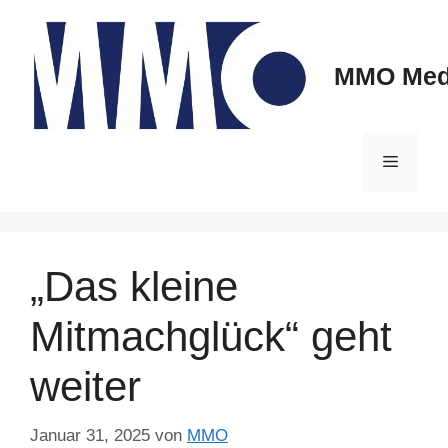
Zum
Inhalt
springen
MMO Medi
Menü
„Das kleine
Mitmachglück“ geht
weiter
Januar 31, 2025
von
MMO