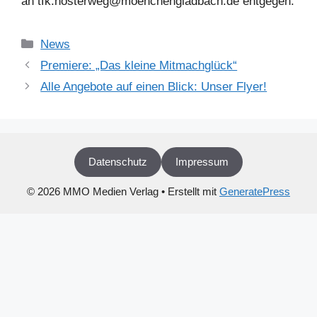
an tfk.hosterweg@moenchengladbach.de entgegen.
Kategorien
News
Premiere: „Das kleine Mitmachglück“
Alle Angebote auf einen Blick: Unser Flyer!
Datenschutz
Impressum
© 2026 MMO Medien Verlag
• Erstellt mit
GeneratePress